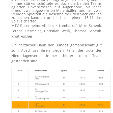
Immer stärker schüttete es, doch die beiden Teams
agierten unverdrossen auf Augenhöhe, bis nach
erneut zwei abgewehrten Matchbällen und fast zwei
Stunden Spielzeit die Rosenheimer den Sack endlich
zumachen konnten und sich mit einem 13:11 das
Spiel sicherten.
MTV Rosenheim: Abdilaziz Lamharraf, Mike Schenk,
Lothar Kiermaier, Christian Weiß, Thomas Schenk,
Knut Fischer
Ein herzlicher Dank der Bundesligamannschaft gilt
zum Abschluss ihren treuen Fans, die trotz der
Niederlagenserie immer hinter dem Team
gestanden sind.
Platz
Mannschaft
Spiele
Sätze
Punkte
TSV Pfungstadt
1.
14
70:12
28:0
(DM)
2.
Offenburger FG
14
59:31
20:8
TV
3.
14
53:37
18:10
Vaihingen/Enz
TV
4.
14
50:37
16:12
Unterhaugstett
MTV
5.
14
37:52
12:16
Rosenheim
6.
TV Weisel (N)
14
32:57
8:20