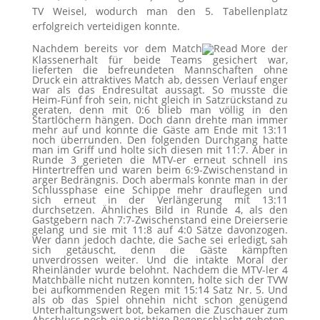
TV Weisel, wodurch man den 5. Tabellenplatz
erfolgreich verteidigen konnte.
Nachdem bereits vor dem Match
der
Klassenerhalt für beide Teams gesichert war,
lieferten die befreundeten Mannschaften ohne
Druck ein attraktives Match ab, dessen Verlauf enger
war als das Endresultat aussagt. So musste die
Heim-Fünf froh sein, nicht gleich in Satzrückstand zu
geraten, denn mit 0:6 blieb man völlig in den
Startlöchern hängen. Doch dann drehte man immer
mehr auf und konnte die Gäste am Ende mit 13:11
noch überrunden. Den folgenden Durchgang hatte
man im Griff und holte sich diesen mit 11:7. Aber in
Runde 3 gerieten die MTV-er erneut schnell ins
Hintertreffen und waren beim 6:9-Zwischenstand in
arger Bedrängnis. Doch abermals konnte man in der
Schlussphase eine Schippe mehr drauflegen und
sich erneut in der Verlängerung mit 13:11
durchsetzen. Ähnliches Bild in Runde 4, als den
Gastgebern nach 7:7-Zwischenstand eine Dreierserie
gelang und sie mit 11:8 auf 4:0 Sätze davonzogen.
Wer dann jedoch dachte, die Sache sei erledigt, sah
sich getäuscht, denn die Gäste kämpften
unverdrossen weiter. Und die intakte Moral der
Rheinländer wurde belohnt. Nachdem die MTV-ler 4
Matchbälle nicht nutzen konnten, holte sich der TVW
bei aufkommenden Regen mit 15:14 Satz Nr. 5. Und
als ob das Spiel ohnehin nicht schon genügend
Unterhaltungswert bot, bekamen die Zuschauer zum
Abschluss noch eine richtige Regenschlacht geboten.