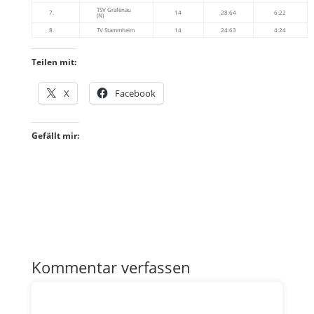
TSV Grafenau
7.
14
28:64
6:22
(N)
8.
TV Stammheim
14
24:63
4:24
Teilen mit:
X
Facebook
Gefällt mir:
Kommentar verfassen