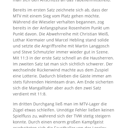
Bereits im ersten Satz zeichnete sich ab, dass der
MTV mit einem Sieg vom Platz gehen möchte.
Während die Wieseler verhalten begannen, zog
bereits in der Anfangsphase Rosenheim Punkt um
Punkt davon. Die Abwehrreihe mit Christian Weiß,
Lothar Kiermaier und Marcel Hebling stand solide
und setzte die Angriffsreihe mit Martin Langgosch
und Steve Schmutzler immer wieder gut in Szene.
Mit 11:3 in der erste Satz schnell an die Hausherren.
Im zweiten Satz tat man sich sichtlich schwerer. Der
wechselnde Rückenwind machte aus dem Zuspiel
eine Lotterie. Dadurch blieben die Gäste immer am
stets führenden Heimteam dran. Am Ende sicherten
sich die Mangalltaler aber auch den zwei Satz
verdient mit 11:8.
Im dritten Durchgang ließ man im MTV-Lager die
Zügel etwas schleifen. Unnötige Fehler ließen keinen
Spielfluss zu, während sich der TVW stetig steigern
konnte. Durch einen enorm großen Kampfgeist
erarbeiteten sich die Faustballer von der Loreley