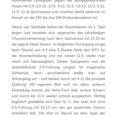
favorisierten Gastgeber gegen die abstiegsbedrohten
Gäste mit 5:4 (13:15, 11:6, 6:11, 11:5, 10:12, 11:2, 6:11,
11:8, 11:3) durchsetzen und mischen damit weiterhin im
Kampf um die DM die drei DM-Endrundenplätze mit.
Gleich vier Satzbälle ließen die Rosenheimer im 1. Satz
liegen und mussten sich angesichts der fahrlässigen
Chancenverwertung nach dem Satzverlust mit 13:15 an
die eigene Nase fassen. Im folgenden Durchgang sorgte
beim Stande von 4:4 eine 5-Punkte-Serie des MTV für
die Vorentscheidung und mit einem 11:6 stellte man
rasch auf Satzausgleich. Dieser Satzgewinn und die
anschließende 2:0-Führung sorgten für trügerische
Sicherheit, denn anschließend stellte man auf
Schongang um – und bekam durch ein 6:11 die prompte
Quittung! Mit eigenem Ball und vor allem anderer
Einstellung konnte die Heim-Fünf aber erneut kontern
und durch ein 11:5 wieder schnell ausgleichen. Richtig
ärgerlich gestaltete sich Satz Nr. 5, den man sich trotz
8:5-Führung mit 10:12 von den gut spielenden Gästen
entreißen ließ. Die Wut im Bauch tat dem Spiel der