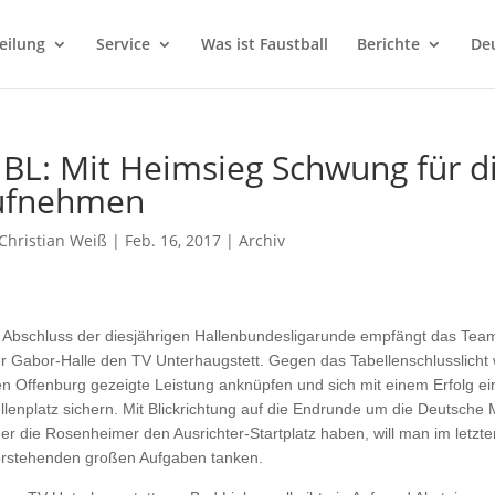
eilung
Service
Was ist Faustball
Berichte
Deu
 BL: Mit Heimsieg Schwung für 
ufnehmen
Christian Weiß
|
Feb. 16, 2017
|
Archiv
Abschluss der diesjährigen Hallenbundesligarunde empfängt das Tea
er Gabor-Halle den TV Unterhaugstett. Gegen das Tabellenschlusslicht w
n Offenburg gezeigte Leistung anknüpfen und sich mit einem Erfolg e
llenplatz sichern. Mit Blickrichtung auf die Endrunde um die Deutsche 
der die Rosenheimer den Ausrichter-Startplatz haben, will man im letzt
rstehenden großen Aufgaben tanken.