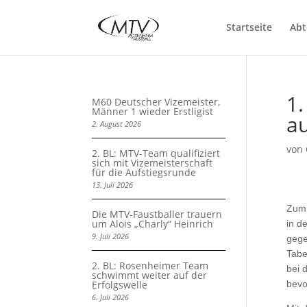
Startseite
Abt
1.
M60 Deutscher Vizemeister,
Männer 1 wieder Erstligist
a
2. August 2026
von
2. BL: MTV-Team qualifiziert
sich mit Vizemeisterschaft
für die Aufstiegsrunde
13. Juli 2026
Zum 
Die MTV-Faustballer trauern
um Alois „Charly“ Heinrich
in d
9. Juli 2026
gege
Tabe
2. BL: Rosenheimer Team
bei 
schwimmt weiter auf der
Erfolgswelle
bevo
6. Juli 2026