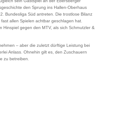
ugleich sein Gastspiel an der Ebersberger
nsgeschichte den Sprung ins Hallen-Oberhaus
2. Bundesliga Süd antreten. Die trostlose Bilanz
fast allen Spielen achtbar geschlagen hat.
m Hinspiel gegen den MTV, als sich Schmutzler &
 nehmen – aber die zuletzt dürftige Leistung bei
erlei Anlass. Ohnehin gilt es, den Zuschauern
 zu betreiben.