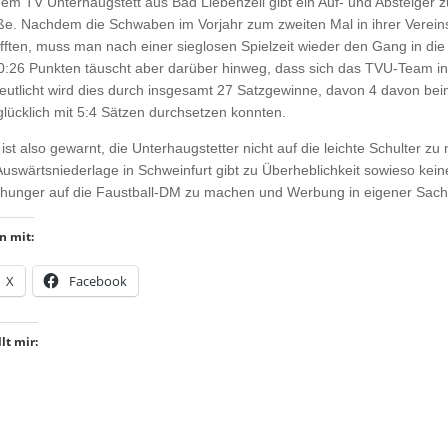
dem TV Unterhaugstett aus Bad Liebenzell gibt ein Auf- und Absteiger z
ße. Nachdem die Schwaben im Vorjahr zum zweiten Mal in ihrer Verei
fften, muss man nach einer sieglosen Spielzeit wieder den Gang in die 
0:26 Punkten täuscht aber darüber hinweg, dass sich das TVU-Team in 
eutlicht wird dies durch insgesamt 27 Satzgewinne, davon 4 davon bei
glücklich mit 5:4 Sätzen durchsetzen konnten.
ist also gewarnt, die Unterhaugstetter nicht auf die leichte Schulter zu
Auswärtsniederlage in Schweinfurt gibt zu Überheblichkeit sowieso kein
hunger auf die Faustball-DM zu machen und Werbung in eigener Sache
n mit:
X
Facebook
lt mir: