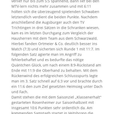
verlief nur bis zum 5:5 spannend, dann lief bei den
MTV-lern nichts mehr zusammen und mit 6:11
holten sich die überzeugend spielenden Schwaben
letztendlich verdient die beiden Punkte. Nachdem
anschließend die Augsburger auch den TV
Trichtingen in drei Sätzen in die Schranken wiesen,
kam es im letzten Durchgang zum Vergleich der
Hausherren mit dem Team aus dem Schwarzwald.
Hierbei fanden Ortmeier & Co. deutlich besser ins
Match (7:3) und sicherten sich Runde 1 mit 11:7. Im
folgenden Satz agierte man im Angriff zu
fehlerbehaftet und es bedurfte das nötige
Quäntchen Glück, um nach einem 8:9-Rückstand am
Ende mit 11:9 die Oberhand zu behalten. Mit dem
Rückenwind des erfolgreichen Schlussspurts legte
man im 3. Satz schnell auf 6:3 vor und brachte durch
ein 11:6 den zum Ziel gesetzten Heimsieg unter Dach
und Fach.
Damit stehen die mit dem Saisonziel „Klassenerhalt“
gestarteten Rosenheimer zur Saisonhalbzeit mit
insgesamt 10:6 Punkten sehr ordentlich da. Am
kommenden Samstagh startet in Veitsbronn die