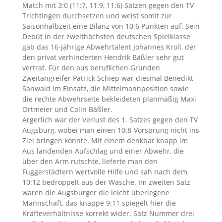
Match mit 3:0 (11:7, 11:9, 11:6) Sätzen gegen den TV
Trichtingen durchsetzen und weist somit zur
Saisonhalbzeit eine Bilanz von 10:6 Punkten auf. Sein
Debüt in der zweithöchsten deutschen Spielklasse
gab das 16-jährige Abwehrtalent Johannes Kroll, der
den privat verhinderten Hendrik Bäßler sehr gut
vertrat. Für den aus beruflichen Gründen
Zweitangreifer Patrick Schiep war diesmal Benedikt
Sanwald im Einsatz, die Mittelmannposition sowie
die rechte Abwehrseite bekleideten planmäßig Maxi
Ortmeier und Colin Bäßler.
Ärgerlich war der Verlust des 1. Satzes gegen den TV
Augsburg, wobei man einen 10:8-Vorsprung nicht ins
Ziel bringen konnte. Mit einem denkbar knapp im
Aus landenden Aufschlag und einer Abwehr, die
über den Arm rutschte, lieferte man den
Fuggerstädtern wertvolle Hilfe und sah nach dem
10:12 bedröppelt aus der Wäsche. Im zweiten Satz
waren die Augsburger die leicht überlegene
Mannschaft, das knappe 9:11 spiegelt hier die
Kräfteverhältnisse korrekt wider. Satz Nummer drei