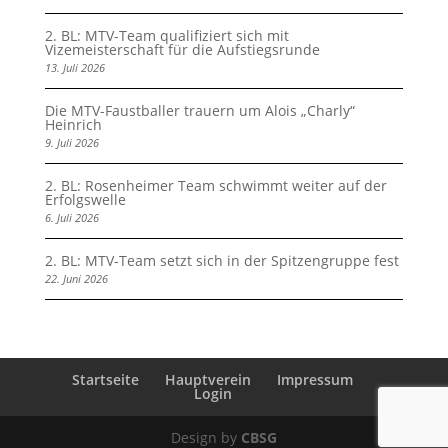
2. BL: MTV-Team qualifiziert sich mit
Vizemeisterschaft für die Aufstiegsrunde
13. Juli 2026
Die MTV-Faustballer trauern um Alois „Charly“
Heinrich
9. Juli 2026
2. BL: Rosenheimer Team schwimmt weiter auf der
Erfolgswelle
6. Juli 2026
2. BL: MTV-Team setzt sich in der Spitzengruppe fest
22. Juni 2026
Startseite
Hauptverein
Impressum
Login
Design by
CBSG