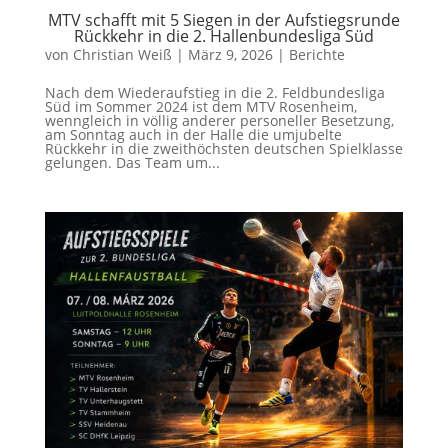
MTV schafft mit 5 Siegen in der Aufstiegsrunde
Rückkehr in die 2. Hallenbundesliga Süd
von
Christian Weiß
|
März 9, 2026
|
Berichte
Nach dem Wiederaufstieg in die 2. Feldbundesliga
Süd im Sommer 2024 ist dem MTV Rosenheim,
wenngleich in völlig anderer personeller Besetzung,
am Sonntag auch in der Halle die umjubelte
Rückkehr in die zweithöchsten deutschen Spielklasse
gelungen. Das Team um...