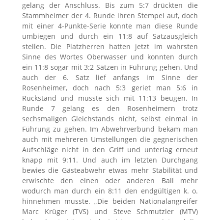
gelang der Anschluss. Bis zum 5:7 drückten die
Stammheimer der 4. Runde ihren Stempel auf, doch
mit einer 4-Punkte-Serie konnte man diese Runde
umbiegen und durch ein 11:8 auf Satzausgleich
stellen. Die Platzherren hatten jetzt im wahrsten
Sinne des Wortes Oberwasser und konnten durch
ein 11:8 sogar mit 3:2 Sätzen in Führung gehen. Und
auch der 6. Satz lief anfangs im Sinne der
Rosenheimer, doch nach 5:3 geriet man 5:6 in
Rückstand und musste sich mit 11:13 beugen. In
Runde 7 gelang es den Rosenheimern trotz
sechsmaligen Gleichstands nicht, selbst einmal in
Führung zu gehen. Im Abwehrverbund bekam man
auch mit mehreren Umstellungen die gegnerischen
Aufschläge nicht in den Griff und unterlag erneut
knapp mit 9:11. Und auch im letzten Durchgang
bewies die Gästeabwehr etwas mehr Stabilität und
erwischte den einen oder anderen Ball mehr
wodurch man durch ein 8:11 den endgültigen k. o.
hinnehmen musste. „Die beiden Nationalangreifer
Marc Krüger (TVS) und Steve Schmutzler (MTV)