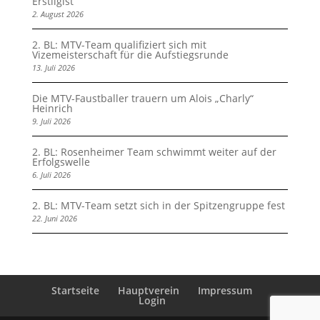
Erstligist
2. August 2026
2. BL: MTV-Team qualifiziert sich mit
Vizemeisterschaft für die Aufstiegsrunde
13. Juli 2026
Die MTV-Faustballer trauern um Alois „Charly“
Heinrich
9. Juli 2026
2. BL: Rosenheimer Team schwimmt weiter auf der
Erfolgswelle
6. Juli 2026
2. BL: MTV-Team setzt sich in der Spitzengruppe fest
22. Juni 2026
Startseite
Hauptverein
Impressum
Login