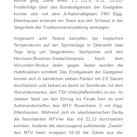
Bühne ging. Dank eines 2:1 (11:4, 8:11, 13:11)-
Finalerfolgs über das Bundesligateam der Gastgeber
konnte sich mit dem A-Nationalligisten FBV Elgg-
Ettenhausen erstmals ein Team aus der Schweiz in der
Siegerliste der Traditionsveranstaltung verewigen.
Insgesamt acht Teams kämpften bei tropischen
Temperaturen auf der Sportanlage in Oberwöhr zwei
Tage lang um Siegprämien, Sachpreise und den
Hermann-Bruckner-Gedächtnispreis. Nach dem
Vorrunden-Modus Jeder gegen Jeden wurden die
Halbfinalisten ermittelt. Das Erstligateam der Gastgeber
konnte sich in sämtlichen sieben Partien mit 2:0 Sätzen
durchsetzen und bekam es damit im Semifinale mit dem
Vorrundenvierten, den TSV Unterpfaffenhofen zu tun. Im
zweiten Spiel um den Einzug ins Finale kam es zum
Aufeinandertreffen des MTV Rosenheim 2 mit Elgg-
Ettenhausen. Während sich im oberbayerischen Derby
die favorisierten MTV-ler klar mit 21:13 durchsetzen
konnten, forderte die überzeugend auftretende „Zweite“
des MTV beim knappen 16:18 die Gäste aus der