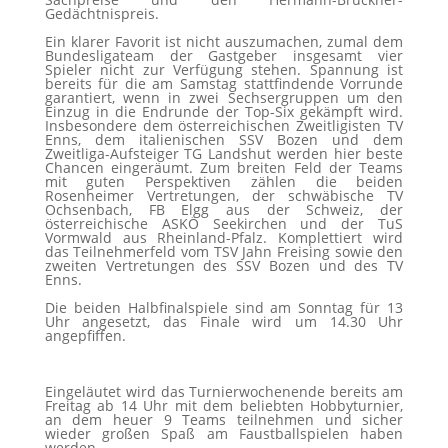
Gedächtnispreis.
Ein klarer Favorit ist nicht auszumachen, zumal dem
Bundesligateam der Gastgeber insgesamt vier
Spieler nicht zur Verfügung stehen. Spannung ist
bereits für die am Samstag stattfindende Vorrunde
garantiert, wenn in zwei Sechsergruppen um den
Einzug in die Endrunde der Top-Six gekämpft wird.
Insbesondere dem österreichischen Zweitligisten TV
Enns, dem italienischen SSV Bozen und dem
Zweitliga-Aufsteiger TG Landshut werden hier beste
Chancen eingeräumt. Zum breiten Feld der Teams
mit guten Perspektiven zählen die beiden
Rosenheimer Vertretungen, der schwäbische TV
Ochsenbach, FB Elgg aus der Schweiz, der
österreichische ASKÖ Seekirchen und der TuS
Vormwald aus Rheinland-Pfalz. Komplettiert wird
das Teilnehmerfeld vom TSV Jahn Freising sowie den
zweiten Vertretungen des SSV Bozen und des TV
Enns.
Die beiden Halbfinalspiele sind am Sonntag für 13
Uhr angesetzt, das Finale wird um 14.30 Uhr
angepfiffen.
Eingeläutet wird das Turnierwochenende bereits am
Freitag ab 14 Uhr mit dem beliebten Hobbyturnier,
an dem heuer 9 Teams teilnehmen und sicher
wieder großen Spaß am Faustballspielen haben
werden.