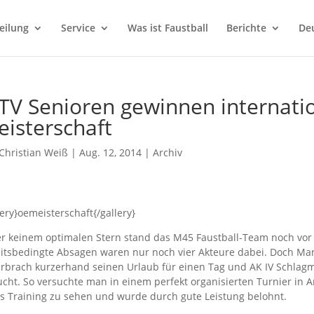
eilung
Service
Was ist Faustball
Berichte
Deu
V Senioren gewinnen internatio
isterschaft
Christian Weiß
|
Aug. 12, 2014
|
Archiv
lery}oemeisterschaft{/gallery}
r keinem optimalen Stern stand das M45 Faustball-Team noch vor
itsbedingte Absagen waren nur noch vier Akteure dabei. Doch Mani
rbrach kurzerhand seinen Urlaub für einen Tag und AK IV Schlag
cht. So versuchte man in einem perfekt organisierten Turnier in Ar
s Training zu sehen und wurde durch gute Leistung belohnt.