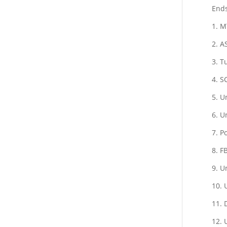
End
1. 
2. A
3. 
4. S
5. U
6. U
7. P
8. F
9. 
10. 
11. 
12. 