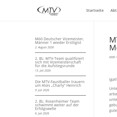
Startseite
Abt
MT
M60 Deutscher Vizemeister,
Männer 1 wieder Erstligist
Me
2. August 2026
von
2. BL: MTV-Team qualifiziert
sich mit Vizemeisterschaft
für die Aufstiegsrunde
13. Juli 2026
{gal
Die MTV-Faustballer trauern
um Alois „Charly“ Heinrich
Unte
9. Juli 2026
arbe
unte
2. BL: Rosenheimer Team
schwimmt weiter auf der
gebu
Erfolgswelle
gute
6. Juli 2026