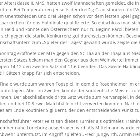
er Altersklasse II, M45, hatten zwölf Mannschaften gemeldet, die
ritten. Bei Temperaturen jenseits der dreißig Grad standen fünf 
m Unentschieden und drei Siegen schon vor dem letzten Spiel ge
Laarkirchen für das Halbfinale qualifizierte. So entschloss man sic
n Held und konnte den Österreichern nur zu Beginn Paroli bieten. 
sich gegen die starke Konkurrenz gut durchsetzen können. Beson
schaftsintern zum „Spieler des Tages“ gewählt wurde, zeigte die 
onntag eröffnete der MTV gegen den SC Laa an der Thaja aus Niede
ersten Satzes bekam man den Gegner aus dem Weinviertel immer 
pen 14:12 den zweiten Satz mit 11:6 beenden. Das zweite Halbfi
2:1 Sätzen knapp für sich entscheiden.
Finale wurde zum wahren Topspiel, in dem die Rosenheimer im erst
 unterlagen. Aber im Zweiten konnte der süddeutsche Meister zu e
nnen. Der abschließende dritte Satz wurde zum Nervenspiel, in de
ten und bei 10:8 zwei Matchbälle nicht verwerten konnten. Nach
es am Ende Routinier Sigi Bernt, der den entscheidenden Punkt z
schaftsführer Peter Feist sah dieses Turnier als optimales Trainin
ember nahe Lüneburg ausgetragen wird. Als Mittelmann wurde e
Abwehr unterstützt, im Angriff spielten „Fred“ Jungwirth, Armin H