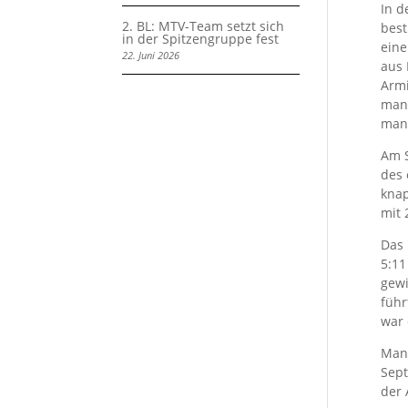
In d
2. BL: MTV-Team setzt sich
best
in der Spitzengruppe fest
eine
22. Juni 2026
aus 
Armi
man 
mann
Am S
des 
knap
mit 
Das 
5:11
gewi
führ
war 
Mann
Sept
der 