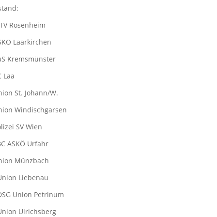
stand:
MTV Rosenheim
SKÖ Laarkirchen
TuS Kremsmünster
C Laa
nion St. Johann/W.
nion Windischgarsen
olizei SV Wien
BC ASKÖ Urfahr
Union Münzbach
Union Liebenau
DSG Union Petrinum
Union Ulrichsberg