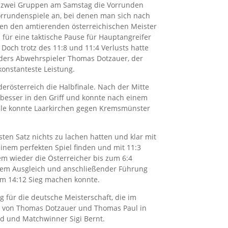
 in zwei Gruppen am Samstag die Vorrunden
Vorrundenspiele an, bei denen man sich nach
gen den amtierenden österreichischen Meister
h für eine taktische Pause für Hauptangreifer
Doch trotz des 11:8 und 11:4 Verlusts hatte
ders Abwehrspieler Thomas Dotzauer, der
konstanteste Leistung.
rösterreich die Halbfinale. Nach der Mitte
besser in den Griff und konnte nach einem
nale konnte Laarkirchen gegen Kremsmünster
en Satz nichts zu lachen hatten und klar mit
inem perfekten Spiel finden und mit 11:3
m wieder die Österreicher bis zum 6:4
 dem Ausgleich und anschließender Führung
um 14:12 Sieg machen konnte.
g für die deutsche Meisterschaft, die im
r von Thomas Dotzauer und Thomas Paul in
eld und Matchwinner Sigi Bernt.