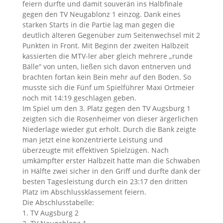
feiern durfte und damit souverän ins Halbfinale
gegen den TV Neugablonz 1 einzog. Dank eines
starken Starts in die Partie lag man gegen die
deutlich älteren Gegenüber zum Seitenwechsel mit 2
Punkten in Front. Mit Beginn der zweiten Halbzeit
kassierten die MTV-ler aber gleich mehrere „runde
Bälle“ von unten, ließen sich davon entnerven und
brachten fortan kein Bein mehr auf den Boden. So
musste sich die Fünf um Spielführer Maxi Ortmeier
noch mit 14:19 geschlagen geben.
Im Spiel um den 3. Platz gegen den TV Augsburg 1
zeigten sich die Rosenheimer von dieser ärgerlichen
Niederlage wieder gut erholt. Durch die Bank zeigte
man jetzt eine konzentrierte Leistung und
überzeugte mit effektiven Spielzügen. Nach
umkämpfter erster Halbzeit hatte man die Schwaben
in Hälfte zwei sicher in den Griff und durfte dank der
besten Tagesleistung durch ein 23:17 den dritten
Platz im Abschlussklassement feiern.
Die Abschlusstabelle:
1. TV Augsburg 2