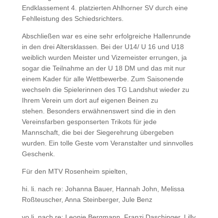
Endklassement 4. platzierten Ahlhorner SV durch eine
Fehlleistung des Schiedsrichters.
Abschließen war es eine sehr erfolgreiche Hallenrunde
in den drei Altersklassen. Bei der U14/ U 16 und U18
weiblich wurden Meister und Vizemeister errungen, ja
sogar die Teilnahme an der U 18 DM und das mit nur
einem Kader für alle Wettbewerbe. Zum Saisonende
wechseln die Spielerinnen des TG Landshut wieder zu
Ihrem Verein um dort auf eigenen Beinen zu
stehen.
Besonders erwähnenswert sind die in den
Vereinsfarben gesponserten Trikots für jede
Mannschaft, die bei der Siegerehrung übergeben
wurden. Ein tolle Geste vom Veranstalter und sinnvolles
Geschenk.
Für den MTV Rosenheim spielten,
hi. li. nach re:
Johanna Bauer, Hannah John, Melissa
Roßteuscher, Anna Steinberger, Jule Benz
vo.li. nach re:
Leonie Bergmann, Franzi Daschinger, Lilly