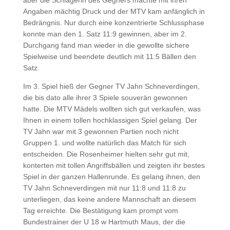
aber die Schlägerin des Gegners machte mit ihren
Angaben mächtig Druck und der MTV kam anfänglich in
Bedrängnis. Nur durch eine konzentrierte Schlussphase
konnte man den 1. Satz 11:9 gewinnen, aber im 2.
Durchgang fand man wieder in die gewollte sichere
Spielweise und beendete deutlich mit 11:5 Bällen den
Satz.
Im 3. Spiel hieß der Gegner TV Jahn Schneverdingen,
die bis dato alle ihrer 3 Spiele souverän gewonnen
hatte. Die MTV Mädels wollten sich gut verkaufen, was
Ihnen in einem tollen hochklassigen Spiel gelang. Der
TV Jahn war mit 3 gewonnen Partien noch nicht
Gruppen 1. und wollte natürlich das Match für sich
entscheiden. Die Rosenheimer hielten sehr gut mit,
konterten mit tollen Angriffsbällen und zeigten ihr bestes
Spiel in der ganzen Hallenrunde. Es gelang ihnen, den
TV Jahn Schneverdingen mit nur 11:8 und 11:8 zu
unterliegen, das keine andere Mannschaft an diesem
Tag erreichte. Die Bestätigung kam prompt vom
Bundestrainer der U 18 w Hartmuth Maus, der die