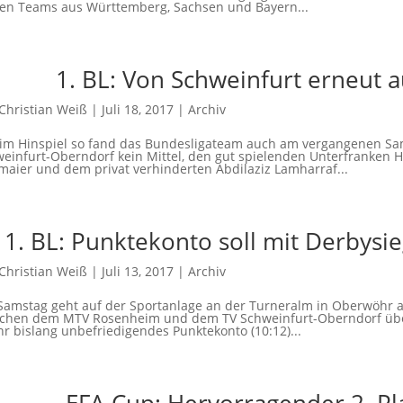
en Teams aus Württemberg, Sachsen und Bayern...
1. BL: Von Schweinfurt erneut 
Christian Weiß
|
Juli 18, 2017
|
Archiv
im Hinspiel so fand das Bundesligateam auch am vergangenen Sa
einfurt-Oberndorf kein Mittel, den gut spielenden Unterfranken H
maier und dem privat verhinderten Abdilaziz Lamharraf...
1. BL: Punktekonto soll mit Derbys
Christian Weiß
|
Juli 13, 2017
|
Archiv
amstag geht auf der Sportanlage an der Turneralm in Oberwöhr a
chen dem MTV Rosenheim und dem TV Schweinfurt-Oberndorf über
ihr bislang unbefriedigendes Punktekonto (10:12)...