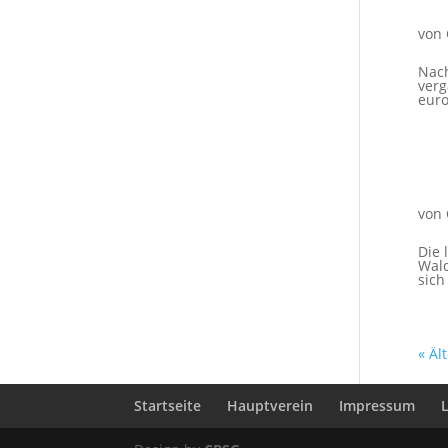
von
Nach
ver
euro
von
Die 
Wal
sich
« Äl
Startseite
Hauptverein
Impressum