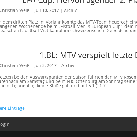
EFA-Cup: Hervorragender 2. Pla
Christian Weiß
|
Juli 10, 2017
|
Archiv
 dem dritten Platz im Vorjahr konnte das MTV-Team heueroch ein
gangenen Wochenende beim „Fistball Men`s European Cup“, dem 
päischen Faustball-Wettkampf im schweizerischen Diepoldsau die.
1.BL: MTV verspielt letzt
Christian Weiß
|
Juli 3, 2017
|
Archiv
letzten beiden Auswärtspartien der Saison führten den MTV Rose
drennach am Samstag und beim FBC Offenburg am Sonntag seine 
 beim Liganeuling keine Blöße gab und mit 5:1 (11:7,...
tere Einträge
Login