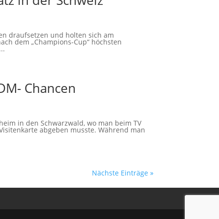
tz in der Schweiz
en draufsetzen und holten sich am
nach dem „Champions-Cup“ höchsten
..
e DM- Chancen
nheim in den Schwarzwald, wo man beim TV
Visitenkarte abgeben musste. Während man
Nächste Einträge »