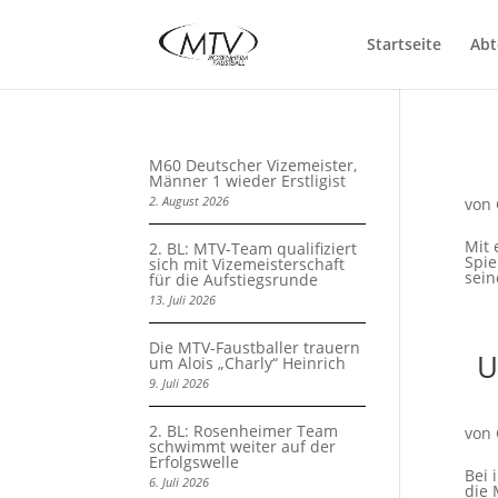
Startseite
Abt
M60 Deutscher Vizemeister,
Männer 1 wieder Erstligist
2. August 2026
von
Mit 
2. BL: MTV-Team qualifiziert
Spie
sich mit Vizemeisterschaft
sein
für die Aufstiegsrunde
13. Juli 2026
Die MTV-Faustballer trauern
U
um Alois „Charly“ Heinrich
9. Juli 2026
2. BL: Rosenheimer Team
von
schwimmt weiter auf der
Erfolgswelle
Bei 
6. Juli 2026
die 