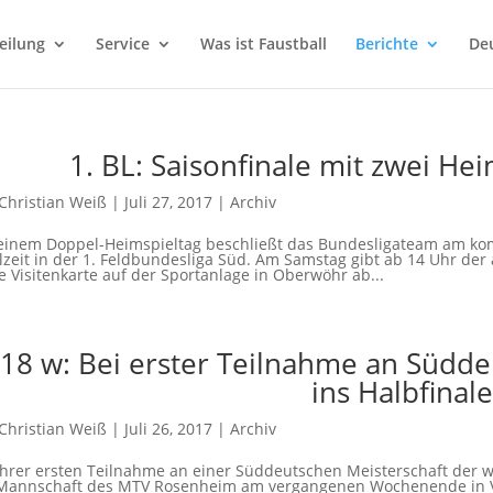
eilung
Service
Was ist Faustball
Berichte
Deu
1. BL: Saisonfinale mit zwei He
Christian Weiß
|
Juli 27, 2017
|
Archiv
einem Doppel-Heimspieltag beschließt das Bundesligateam am k
lzeit in der 1. Feldbundesliga Süd. Am Samstag gibt ab 14 Uhr der
e Visitenkarte auf der Sportanlage in Oberwöhr ab...
18 w: Bei erster Teilnahme an Süddeu
ins Halbfinal
Christian Weiß
|
Juli 26, 2017
|
Archiv
ihrer ersten Teilnahme an einer Süddeutschen Meisterschaft der we
Mannschaft des MTV Rosenheim am vergangenen Wochenende in Vai