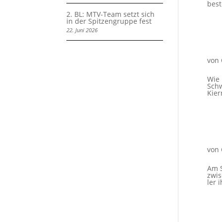
best
2. BL: MTV-Team setzt sich
in der Spitzengruppe fest
22. Juni 2026
von
Wie 
Schw
Kier
von
Am S
zwis
ler 