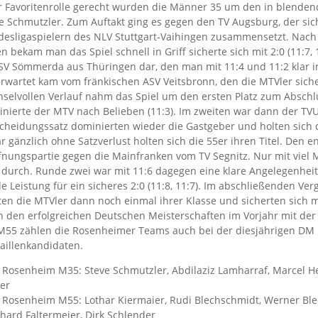
r Favoritenrolle gerecht wurden die Männer 35 um den in blende
e Schmutzler. Zum Auftakt ging es gegen den TV Augsburg, der s
esligaspielern des NLV Stuttgart-Vaihingen zusammensetzt. Nach
n bekam man das Spiel schnell in Griff sicherte sich mit 2:0 (11:7, 1
SV Sömmerda aus Thüringen dar, den man mit 11:4 und 11:2 klar 
erwartet kam vom fränkischen ASV Veitsbronn, den die MTVler siche
selvollen Verlauf nahm das Spiel um den ersten Platz zum Abschl
nierte der MTV nach Belieben (11:3). Im zweiten war dann der TV
cheidungssatz dominierten wieder die Gastgeber und holten sich d
r gänzlich ohne Satzverlust holten sich die 55er ihren Titel. Den e
fnungspartie gegen die Mainfranken vom TV Segnitz. Nur mit viel 
 durch. Runde zwei war mit 11:6 dagegen eine klare Angelegenhei
de Leistung für ein sicheres 2:0 (11:8, 11:7). Im abschließenden V
ten die MTVler dann noch einmal ihrer Klasse und sicherten sich m
 den erfolgreichen Deutschen Meisterschaften im Vorjahr mit der 
M55 zählen die Rosenheimer Teams auch bei der diesjährigen DM
illenkandidaten.
Rosenheim M35: Steve Schmutzler, Abdilaziz Lamharraf, Marcel Heb
er
Rosenheim M55: Lothar Kiermaier, Rudi Blechschmidt, Werner Ble
hard Faltermeier, Dirk Schlender