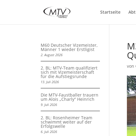
Startseite
Abt
M
M60 Deutscher Vizemeister,
Männer 1 wieder Erstligist
Qu
2. August 2026
von
2. BL: MTV-Team qualifiziert
sich mit Vizemeisterschaft
für die Aufstiegsrunde
13. Juli 2026
Die MTV-Faustballer trauern
um Alois „Charly“ Heinrich
9. Juli 2026
2. BL: Rosenheimer Team
schwimmt weiter auf der
Erfolgswelle
6. Juli 2026