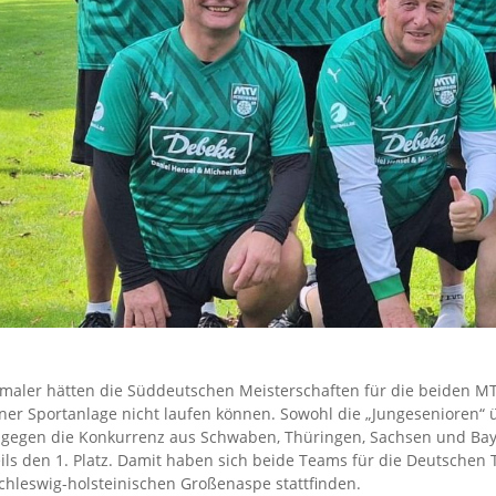
maler hätten die Süddeutschen Meisterschaften für die beiden M
ner Sportanlage nicht laufen können. Sowohl die „Jungesenioren“ 
 gegen die Konkurrenz aus Schwaben, Thüringen, Sachsen und Baye
ils den 1. Platz. Damit haben sich beide Teams für die Deutschen T
chleswig-holsteinischen Großenaspe stattfinden.