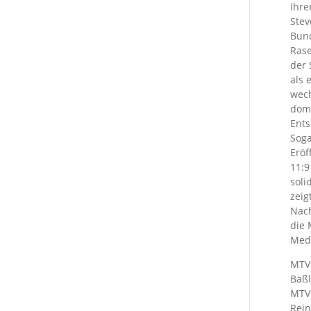
Ihre
Stev
Bund
Rase
der 
als 
wech
domi
Ents
Soga
Eröf
11:9
soli
zeig
Nach
die 
Meda
MTV 
Bäßl
MTV 
Rein