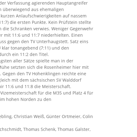
nder Verfassung agierenden Hauptangreifer
ich überwiegend aus ehemaligen
 kurzen Anlaufschwierigkeiten auf nassem
1:7) die ersten Punkte. Kein Prüfstein stellte
in die Schranken verwies. Weniger Gegenwehr
r mit 11:6 und 11:7 niederhielten. Einen
uss gegen den TV Unterhaugstett. Satz eins
U klar tonangebend (7:11) und den
urch ein 11:2 den Titel.
ngsten aller Sätze spielte man in der
Mühe setzten sich die Rosenheimer hier mit
t. Gegen den TV Hohenklingen reichte eine
ergleich mit dem sächsischen SV Walddorf
ir 11:6 und 11:8 die Meisterschaft.
Vizemeisterschaft für die M35 und Platz 4 für
 im hohen Norden zu den
ling, Christian Weiß, Günter Ortmeier, Colin
chschmidt, Thomas Schenk, Thomas Galster,