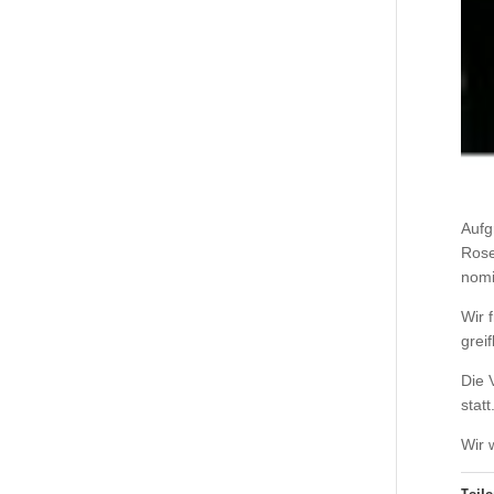
Aufg
Rose
nomi
Wir 
grei
Die 
stat
Wir 
Teile