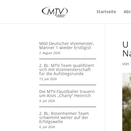
Startseite
Abt
U
M60 Deutscher Vizemeister,
Männer 1 wieder Erstligist
N
2. August 2026
von
2. BL: MTV-Team qualifiziert
sich mit Vizemeisterschaft
für die Aufstiegsrunde
13. Juli 2026
Die MTV-Faustballer trauern
um Alois „Charly“ Heinrich
9. Juli 2026
2. BL: Rosenheimer Team
schwimmt weiter auf der
Erfolgswelle
6. Juli 2026