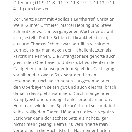
Offenburg (11:9, 11:8,
11:13, 11:8, 10:12, 11:13, 9:11,
4:11 ) durchsetzen.
Der „harte Kern“ mit Abdilaziz Lamharraf, Christian
Weiß, Günter Ortmeier, Marcel Hebling und Steve
Schmutzler war am vergangenen Wochenende auf
sich gestellt. Patrick Schiep fiel krankheitsbedingt
aus und Thomas Schenk war beruflich verhindert.
Dennoch ging man gegen den Tabellenletzten als
Favorit ins Rennen. Die Anfangsphase gehörte auch
gleich den Oberbayern. Unterstützt von Fehlern der
Gastgeber und konsequentem Spiel der Gäste ging
vor allem der zweite Satz sehr deutlich an
Rosenheim. Doch solch hohen Satzgewinne taten
den Oberbayern selten gut und auch diesmal brach
danach das Spiel zusammen. Durch mangelnden
Kampfgeist und unnötige Fehler brachte man das
Heimteam wieder ins Spiel zurück und verlor dabei
selbst völlig den Faden. Höhepunkt dieser Negativ-
Serie war dann der sechste Satz, als nahezu gar
nichts mehr gelang. Beim 0:10 verhinderte man
gerade noch die Höchststrafe. Nach einer harten