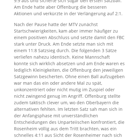
9:9 aus und sicherte sich sogar den ersten Satzball.
Am Ende hatte aber Offenburg die besseren
Aktionen und verkürzte in der Verlängerung auf 2:1.
Nach der Pause hatte der MTV zunächst
Startschwierigkeiten, kam aber immer häufiger zu
einem positiven Abschluss und setzte damit den FBC
stark unter Druck. Am Ende setzte man sich mit
einem 11:8 Satzsieg durch. Die folgenden 3 Sätze
verliefen nahezu identisch. Keine Mannschaft
konnte sich wirklich absetzen und am Ende waren es
lediglich Kleinigkeiten, die Offenburg den jeweiligen
Satzgewinn bescherten. Ohne einen Ball aufzugeben
war man das ein oder andere Mal zu spät,
unkonzentriert oder nicht mutig im Zuspiel oder
nicht zwingend genug im Angriff. Offenburg stellte
zudem taktisch clever um, wo den Oberbayern die
alternativen fehlten. Im letzten Satz sah man sich in
der Anfangsphase mit unverständlichen
Entscheidungen des Unparteiischen konfrontiert, die
Rosenheim völlig aus dem Tritt brachten, was ein
schnelles 4:11 aus Sicht der Rosenheimer nach sich