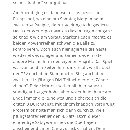
seine „Routine“ sehr gut aus.
Am Abend ging es dann weiter ins hessische
Pfungstadt, wo man am Sonntag Morgen beim
zweiten Aufsteiger, dem TSV Pfungstadt, gastierte.
Doch der Wettergott war an diesem Tag nicht ganz
so gnädig wie am Vortag. Starker Regen machte es
beiden Abwehrreihen schwer, die Bälle zu
kontrollieren. Doch auch hier agierten die Gäste
wieder etwas ruhiger und kamen das ein oder
andere Mal mehr in den eigenen Angriff. Das Spiel
war von beiden Seiten hart umkämpft, wollte doch
der TSV nach dem Stammheim- Sieg auch den
zweiten letztjährigen DM-Teilnehmer die „Zähne
ziehen“. Beide Mannschaften blieben nahezu
ständig auf Augenhöhe, aber Rosenheim hatte am
Ende immer die Ruhe weg und sicherte sich die
ersten 3 Durchgänge mit einem knappen Vorsprung.
Problemlos holte man sich dann durch zu viele
pfungstädter Fehler den 4. Satz. Doch dieser
eindeutige Satzgewinn ließ die Oberbayern
anscheinend einen Gang zurück schalten. Denn