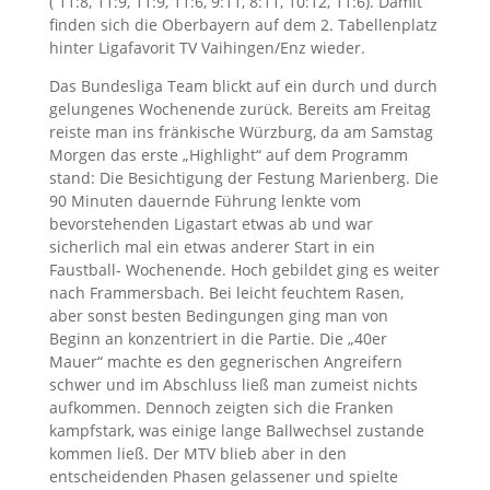
( 11:8, 11:9, 11:9, 11:6, 9:11, 8:11, 10:12, 11:6). Damit
finden sich die Oberbayern auf dem 2. Tabellenplatz
hinter Ligafavorit TV Vaihingen/Enz wieder.
Das Bundesliga Team blickt auf ein durch und durch
gelungenes Wochenende zurück. Bereits am Freitag
reiste man ins fränkische Würzburg, da am Samstag
Morgen das erste „Highlight“ auf dem Programm
stand: Die Besichtigung der Festung Marienberg. Die
90 Minuten dauernde Führung lenkte vom
bevorstehenden Ligastart etwas ab und war
sicherlich mal ein etwas anderer Start in ein
Faustball- Wochenende. Hoch gebildet ging es weiter
nach Frammersbach. Bei leicht feuchtem Rasen,
aber sonst besten Bedingungen ging man von
Beginn an konzentriert in die Partie. Die „40er
Mauer“ machte es den gegnerischen Angreifern
schwer und im Abschluss ließ man zumeist nichts
aufkommen. Dennoch zeigten sich die Franken
kampfstark, was einige lange Ballwechsel zustande
kommen ließ. Der MTV blieb aber in den
entscheidenden Phasen gelassener und spielte