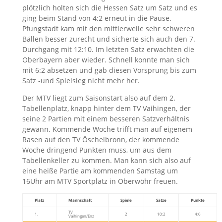
plötzlich holten sich die Hessen Satz um Satz und es
ging beim Stand von 4:2 erneut in die Pause.
Pfungstadt kam mit den mittlerweile sehr schweren
Bällen besser zurecht und sicherte sich auch den 7.
Durchgang mit 12:10. Im letzten Satz erwachten die
Oberbayern aber wieder. Schnell konnte man sich
mit 6:2 absetzen und gab diesen Vorsprung bis zum
Satz -und Spielsieg nicht mehr her.
Der MTV liegt zum Saisonstart also auf dem 2.
Tabellenplatz, knapp hinter dem TV Vaihingen, der
seine 2 Partien mit einem besseren Satzverhältnis
gewann. Kommende Woche trifft man auf eigenem
Rasen auf den TV Öschelbronn, der kommende
Woche dringend Punkten muss, um aus dem
Tabellenkeller zu kommen. Man kann sich also auf
eine heiße Partie am kommenden Samstag um
16Uhr am MTV Sportplatz in Oberwöhr freuen.
Platz
Mannschaft
Spiele
Sätze
Punkte
TV
1.
2
10:2
4:0
Vaihingen/Enz