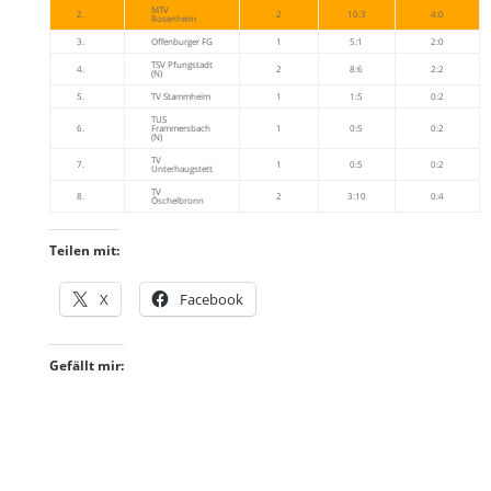
MTV
2.
2
10:3
4:0
Rosenheim
3.
Offenburger FG
1
5:1
2:0
TSV Pfungstadt
4.
2
8:6
2:2
(N)
5.
TV Stammheim
1
1:5
0:2
TUS
6.
Frammersbach
1
0:5
0:2
(N)
TV
7.
1
0:5
0:2
Unterhaugstett
TV
8.
2
3:10
0:4
Öschelbronn
Teilen mit:
X
Facebook
Gefällt mir: